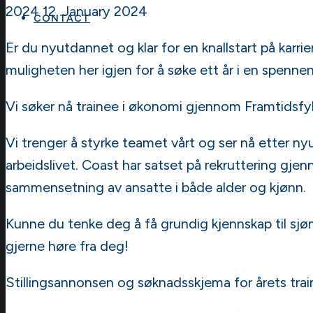
2024
12. January 2024
CONTACT
Er du nyutdannet og klar for en knallstart på karr
muligheten her igjen for å søke ett år i en spennen
Vi søker nå trainee i økonomi gjennom Framtidsfyl
Vi trenger å styrke teamet vårt og ser nå etter n
arbeidslivet. Coast har satset på rekruttering gj
sammensetning av ansatte i både alder og kjønn.
Kunne du tenke deg å få grundig kjennskap til sj
gjerne høre fra deg!
Stillingsannonsen og søknadsskjema for årets train