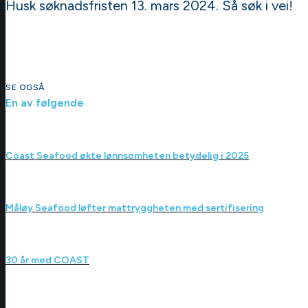
Husk søknadsfristen 13. mars 2024. Så søk i vei!
SE OGSÅ
En av følgende
Coast Seafood økte lønnsomheten betydelig i 2025
Måløy Seafood løfter mattryggheten med sertifisering
30 år med COAST