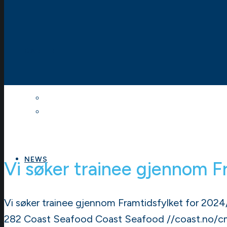
CAREER
Trainee
Open positions
NEWS
Vi søker trainee gjennom F
Vi søker trainee gjennom Framtidsfylket for 202
282
Coast Seafood
Coast Seafood
//coast.no/